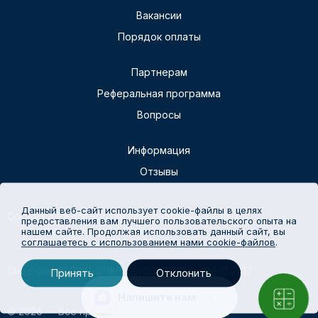
Вакансии
Порядок оплаты
Партнерам
Реферальная программа
Вопросы
Информация
Отзывы
Данный веб-сайт использует cookie-файлы в целях
Согласие на обработку персональных данных
предоставления вам лучшего пользовательского опыта на
Политика конфиденциальности
нашем сайте. Продолжая использовать данный сайт, вы
соглашаетесь с использованием нами cookie-файлов
.
Лицензия №Л041-01186-69/00316612 от 06.10.2017
Принять
Отклонить
Напишите нам
© 2026 — Все права защищены.